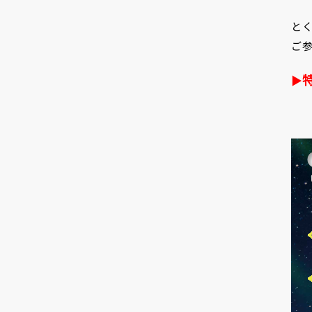
と
ご
▶