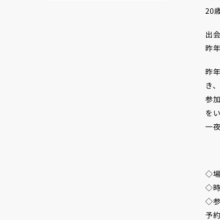
2
出
昨
昨
き
参
を
一
◇
◇時
◇参
予